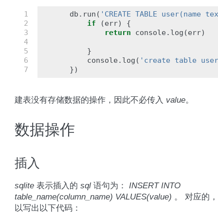
1

db
.
run
(
'CREATE TABLE user(name te
2

if
(
err
)
{
3

return
console
.
log
(
err
)
4

5

}
6

console
.
log
(
'create table use
7
})
建表没有存储数据的操作，因此不必传入
value
。
数据操作
插入
sqlite
表示插入的
sql
语句为：
INSERT INTO
table_name(column_name) VALUES(value)
。 对应的
以写出以下代码：