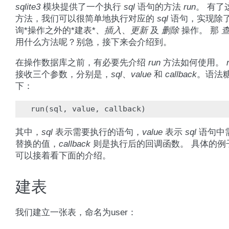
sqlite3
模块提供了一个执行
sql
语句的方法
run
。 有了
方法，我们可以很简单地执行对应的
sql
语句，实现除了
询*操作之外的*建表*、
插入
、
更新
及
删除
操作。 那
用什么方法呢？别急，接下来会介绍到。
在操作数据库之前，有必要先介绍
run
方法如何使用。
接收三个参数，分别是，
sql
、
value
和
callback
。语法
下：
run
(
sql
,
value
,
callback
)
其中，
sql
表示需要执行的语句，
value
表示
sql
语句中
替换的值，
callback
则是执行后的回调函数。 具体的例
可以接着看下面的介绍。
建表
我们建立一张表，命名为user：