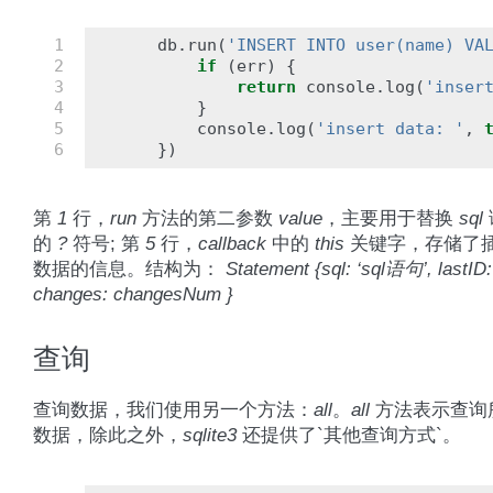
1

db
.
run
(
'INSERT INTO user(name) VA
2

if
(
err
)
{
3

return
console
.
log
(
'inser
4

}
5

console
.
log
(
'insert data: '
,
6
})
第
1
行，
run
方法的第二参数
value
，主要用于替换
sql
的
?
符号; 第
5
行，
callback
中的
this
关键字，存储了
数据的信息。结构为：
Statement {sql: ‘sql语句’, lastID: 
changes: changesNum }
查询
查询数据，我们使用另一个方法：
all
。
all
方法表示查询
数据，除此之外，
sqlite3
还提供了`其他查询方式`。