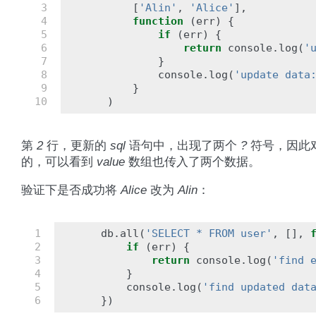
 3

[
'Alin'
,
'Alice'
],
 4

function
(
err
)
{
 5

if
(
err
)
{
 6

return
console
.
log
(
'
 7

}
 8

console
.
log
(
'update data
 9

}
10
)
第
2
行，更新的
sql
语句中，出现了两个
?
符号，因此
的，可以看到
value
数组也传入了两个数据。
验证下是否成功将
Alice
改为
Alin
：
1

db
.
all
(
'SELECT * FROM user'
,
[],
2

if
(
err
)
{
3

return
console
.
log
(
'find 
4

}
5

console
.
log
(
'find updated dat
6
})