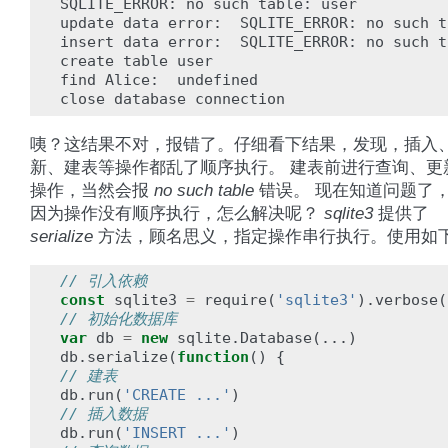
SQLITE_ERROR: no such table: user

update data error:  SQLITE_ERROR: no such t
insert data error:  SQLITE_ERROR: no such t
create table user

find Alice:  undefined

咦？这结果不对，报错了。仔细看下结果，发现，插入
新、建表等操作都乱了顺序执行。 建表前进行查询、更
操作，当然会报
no such table
错误。 现在知道问题了
因为操作没有顺序执行，怎么解决呢？
sqlite3
提供了
serialize
方法，顾名思义，指定操作串行执行。使用如
// 引入依赖
const
sqlite3
=
require
(
'sqlite3'
).
verbose
(
// 初始化数据库
var
db
=
new
sqlite
.
Database
(...)
db
.
serialize
(
function
()
{
// 建表
db
.
run
(
'CREATE ...'
)
// 插入数据
db
.
run
(
'INSERT ...'
)