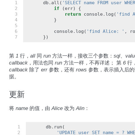
1

db
.
all
(
'SELECT name FROM user WHE
2

if
(
err
)
{
3

return
console
.
log
(
'find 
4

}
5

6

console
.
log
(
'find Alice: '
,
r
7
})
第
1
行，
all
同
run
方法一样，接收三个参数：
sql
、
valu
callback
，用法也同
run
方法一样，不再详述； 第
6
行
callback
除了
err
参数，还有
rows
参数，表示插入后的
据。
更新
将
name
的值，由
Alice
改为
Alin
：
 1

db
.
run
(
 2

'UPDATE user SET name = ? WH