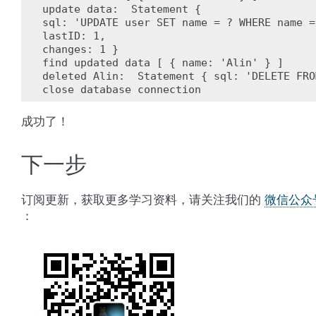
update data:  Statement {

sql: 'UPDATE user SET name = ? WHERE name = 
lastID: 1,

changes: 1 }

find updated data [ { name: 'Alin' } ]

deleted Alin:  Statement { sql: 'DELETE FRO
成功了！
下一步
订阅更新，获取更多学习资料，请关注我们的
微信公众
：