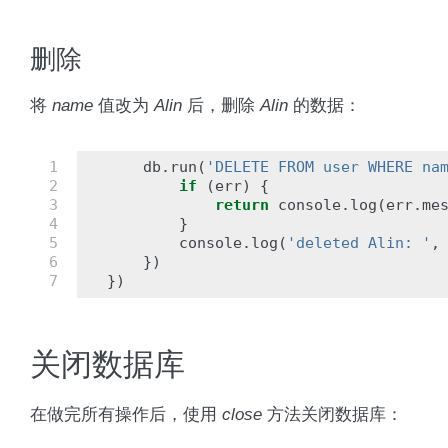
删除
将
name
值改为
Alin
后，删除
Alin
的数据：
1

db
.
run
(
'DELETE FROM user WHERE na
2

if
(
err
)
{
3

return
console
.
log
(
err
.
me
4

}
5

console
.
log
(
'deleted Alin: '
,
6

})
7
})
关闭数据库
在做完所有操作后，使用
close
方法关闭数据库：