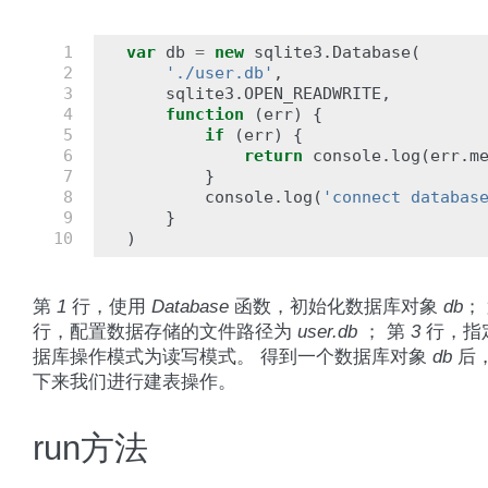
 1

var
db
=
new
sqlite3
.
Database
(
 2

'./user.db'
,
 3

sqlite3
.
OPEN_READWRITE
,
 4

function
(
err
)
{
 5

if
(
err
)
{
 6

return
console
.
log
(
err
.
m
 7

}
 8

console
.
log
(
'connect databas
 9

}
10
)
第
1
行，使用
Database
函数，初始化数据库对象
db
；
行，配置数据存储的文件路径为
user.db
； 第
3
行，指
据库操作模式为读写模式。 得到一个数据库对象
db
后
下来我们进行建表操作。
run方法